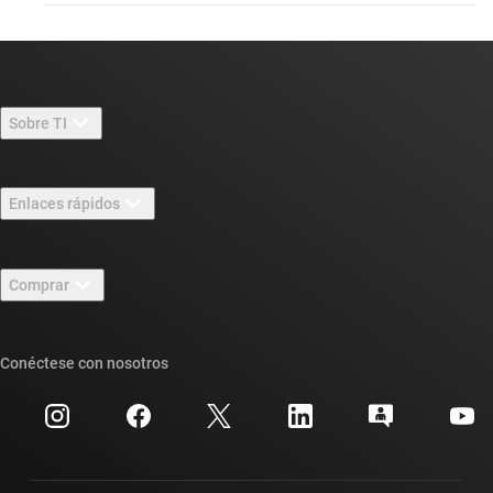
Sobre TI
Información general sobre Acerca de TI
Enlaces rápidos
Carreras laborales
Contáctenos
Sala de redacción
Comprar
Foros de soporte de diseño de TI E2E™
Nuestras historias | Detrás del chip
Suites de API de TI
Búsqueda de referencias cruzadas
Conéctese con nosotros
Eventos
Cuentas de empresa myTI
Centro de atención al cliente
Relaciones con los inversionistas
Envío, pago e impuestos
Empaque
Fabricación
Preguntas frecuentes sobre pedidos