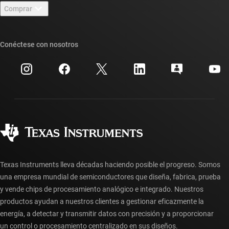
Sala de redacción
Comprar
Foros de soporte de diseño de TI E2E™
Nuestras historias | Detrás del chip
Suites de API de TI
Búsqueda de referencias cruzadas
Conéctese con nosotros
Eventos
Cuentas de empresa myTI
Centro de atención al cliente
Relaciones con los inversionistas
Envío, pago e impuestos
Empaque
Fabricación
Preguntas frecuentes sobre pedidos
Calidad y confiabilidad
Ciudadanía corporativa
Distribuidores autorizados
Preguntas frecuentes sobre la cuenta myTI
Texas Instruments lleva décadas haciendo posible el progreso. Somos
una empresa mundial de semiconductores que diseña, fabrica, prueba
y vende chips de procesamiento analógico e integrado. Nuestros
productos ayudan a nuestros clientes a gestionar eficazmente la
energía, a detectar y transmitir datos con precisión y a proporcionar
un control o procesamiento centralizado en sus diseños.