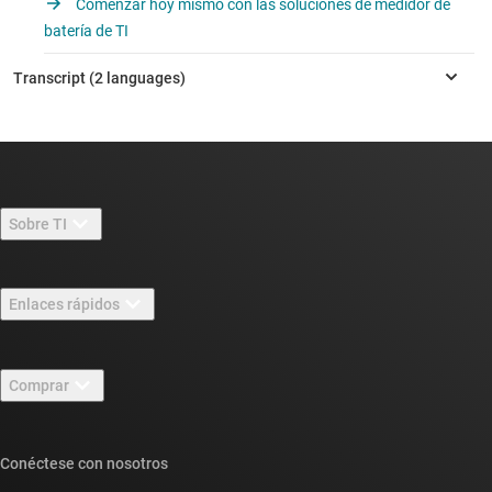
Comenzar hoy mismo con las soluciones de medidor de
batería de TI
Sobre TI
Información general sobre Acerca de TI
Enlaces rápidos
Carreras laborales
Contáctenos
Sala de redacción
Comprar
Foros de soporte de diseño de TI E2E™
Nuestras historias | Detrás del chip
Suites de API de TI
Búsqueda de referencias cruzadas
Conéctese con nosotros
Eventos
Cuentas de empresa myTI