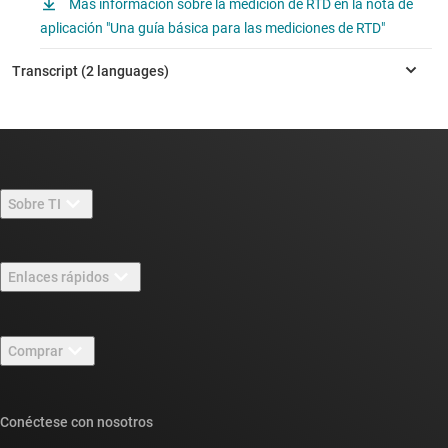
Más información sobre la medición de RTD en la nota de
aplicación "Una guía básica para las mediciones de RTD"
Sobre TI
Información general sobre Acerca de TI
Enlaces rápidos
Carreras laborales
Contáctenos
Sala de redacción
Comprar
Foros de soporte de diseño de TI E2E™
Nuestras historias | Detrás del chip
Suites de API de TI
Búsqueda de referencias cruzadas
Conéctese con nosotros
Eventos
Cuentas de empresa myTI