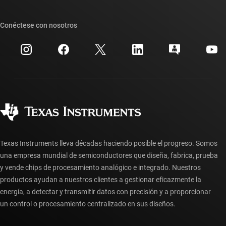
Nuestras historias | Detrás del chip
Suites de API de TI
Búsqueda de referencias cruzadas
Conéctese con nosotros
Eventos
Cuentas de empresa myTI
Centro de atención al cliente
Relaciones con los inversionistas
Envío, pago e impuestos
Empaque
Fabricación
Preguntas frecuentes sobre pedidos
Calidad y confiabilidad
Ciudadanía corporativa
Distribuidores autorizados
Preguntas frecuentes sobre la cuenta myTI
Texas Instruments lleva décadas haciendo posible el progreso. Somos
una empresa mundial de semiconductores que diseña, fabrica, prueba
y vende chips de procesamiento analógico e integrado. Nuestros
productos ayudan a nuestros clientes a gestionar eficazmente la
energía, a detectar y transmitir datos con precisión y a proporcionar
un control o procesamiento centralizado en sus diseños.