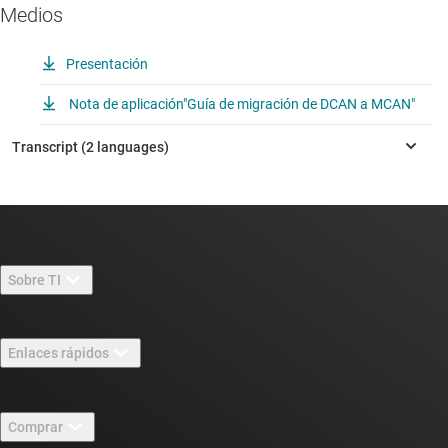
Medios
Presentación
Nota de aplicación"Guía de migración de DCAN a MCAN"
Sobre TI
Información general sobre Acerca de TI
Enlaces rápidos
Carreras laborales
Contáctenos
Sala de redacción
Comprar
Foros de soporte de diseño de TI E2E™