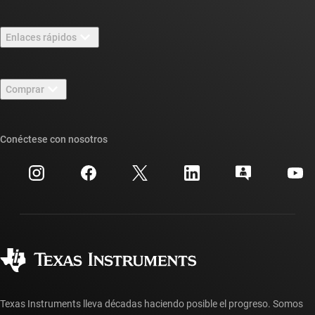
Información general sobre Acerca de TI
Enlaces rápidos
Carreras laborales
Contáctenos
Sala de redacción
Comprar
Foros de soporte de diseño de TI E2E™
Nuestras historias | Detrás del chip
Suites de API de TI
Búsqueda de referencias cruzadas
Conéctese con nosotros
Eventos
Cuentas de empresa myTI
Centro de atención al cliente
Relaciones con los inversionistas
Envío, pago e impuestos
Empaque
Fabricación
Preguntas frecuentes sobre pedidos
Calidad y confiabilidad
Ciudadanía corporativa
Distribuidores autorizados
Preguntas frecuentes sobre la cuenta myTI
Texas Instruments lleva décadas haciendo posible el progreso. Somos