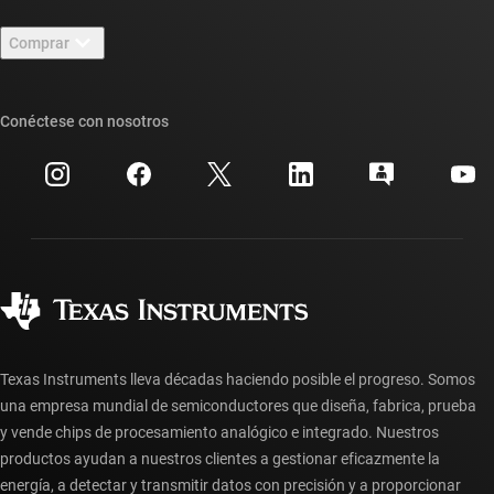
Contáctenos
Sala de redacción
Comprar
Foros de soporte de diseño de TI E2E™
Nuestras historias | Detrás del chip
Suites de API de TI
Búsqueda de referencias cruzadas
Conéctese con nosotros
Eventos
Cuentas de empresa myTI
Centro de atención al cliente
Relaciones con los inversionistas
Envío, pago e impuestos
Empaque
Fabricación
Preguntas frecuentes sobre pedidos
Calidad y confiabilidad
Ciudadanía corporativa
Distribuidores autorizados
Preguntas frecuentes sobre la cuenta myTI
Texas Instruments lleva décadas haciendo posible el progreso. Somos
una empresa mundial de semiconductores que diseña, fabrica, prueba
y vende chips de procesamiento analógico e integrado. Nuestros
productos ayudan a nuestros clientes a gestionar eficazmente la
energía, a detectar y transmitir datos con precisión y a proporcionar