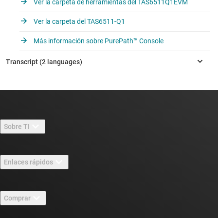
Ver la carpeta de herramientas del TAS6511Q1EVM
Ver la carpeta del TAS6511-Q1
Más información sobre PurePath™ Console
Sobre TI
Información general sobre Acerca de TI
Enlaces rápidos
Carreras laborales
Contáctenos
Sala de redacción
Comprar
Foros de soporte de diseño de TI E2E™
Nuestras historias | Detrás del chip