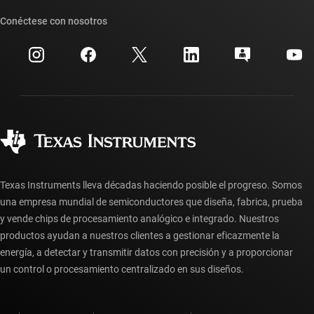
Suites de API de TI
Búsqueda de referencias cruzadas
Conéctese con nosotros
Eventos
Cuentas de empresa myTI
Centro de atención al cliente
Relaciones con los inversionistas
Envío, pago e impuestos
Empaque
Fabricación
Preguntas frecuentes sobre pedidos
Calidad y confiabilidad
Ciudadanía corporativa
Distribuidores autorizados
Preguntas frecuentes sobre la cuenta myTI
Texas Instruments lleva décadas haciendo posible el progreso. Somos
una empresa mundial de semiconductores que diseña, fabrica, prueba
y vende chips de procesamiento analógico e integrado. Nuestros
productos ayudan a nuestros clientes a gestionar eficazmente la
energía, a detectar y transmitir datos con precisión y a proporcionar
un control o procesamiento centralizado en sus diseños.