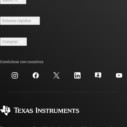
Información general sobre Acerca de TI
Enlaces rápidos
Carreras laborales
Contáctenos
Sala de redacción
Comprar
Foros de soporte de diseño de TI E2E™
Nuestras historias | Detrás del chip
Suites de API de TI
Búsqueda de referencias cruzadas
Conéctese con nosotros
Eventos
Cuentas de empresa myTI
Centro de atención al cliente
Relaciones con los inversionistas
Envío, pago e impuestos
Empaque
Fabricación
Preguntas frecuentes sobre pedidos
Calidad y confiabilidad
Ciudadanía corporativa
Distribuidores autorizados
Preguntas frecuentes sobre la cuenta myTI