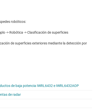
spedes robóticos:
lo -> Robótica -> Clasificación de superficies
icación de superficies exteriores mediante la detección por
 productos de baja potencia IWRL6432 e IWRL6432AOP
entas de radar