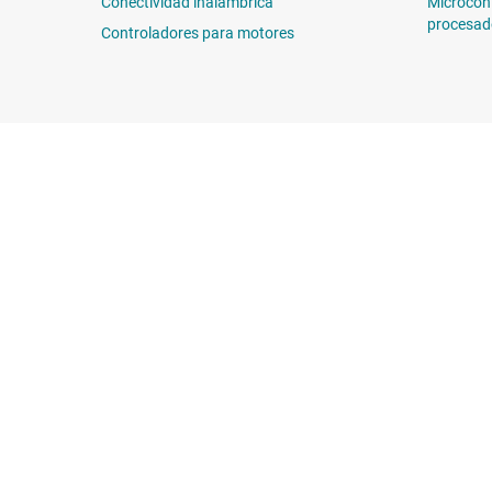
Conectividad inalámbrica
Microcon
procesad
Controladores para motores
Sobre TI
Enlaces rápidos
Información general sobre Acerca
Contáctenos
de TI
Foros de soporte
Carreras laborales
E2E™
Sala de redacción
Búsqueda de ref
Nuestras historias | Detrás del chip
Centro de atenció
Eventos
Empaque
Relaciones con los inversionistas
Calidad y confia