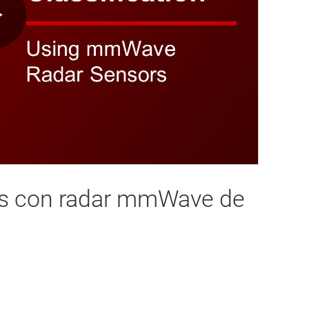
Play
Video
ies con radar mmWave de