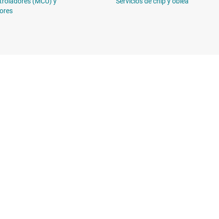
troladores (MCU) y
Servicios de chip y oblea
ores
Comprar
Conéctese c
Suites de API de TI
 de diseño de TI
Cuentas de empresa myTI
Envío, pago e impuestos
erencias cruzadas
Preguntas frecuentes sobre
n al cliente
pedidos
Distribuidores autorizados
bilidad