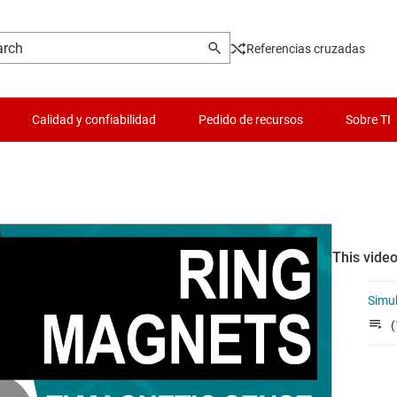
Referencias cruzadas
Calidad y confiabilidad
Pedido de recursos
Sobre TI
This video
Simul
(