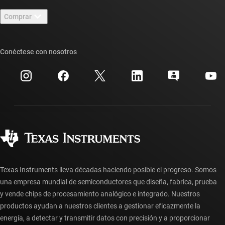
Contáctenos
Sala de redacción
Comprar
Foros de soporte de diseño de TI E2E™
Nuestras historias | Detrás del chip
Suites de API de TI
Búsqueda de referencias cruzadas
Conéctese con nosotros
Eventos
Cuentas de empresa myTI
Centro de atención al cliente
Relaciones con los inversionistas
Envío, pago e impuestos
Empaque
Fabricación
Preguntas frecuentes sobre pedidos
Calidad y confiabilidad
Ciudadanía corporativa
Distribuidores autorizados
Preguntas frecuentes sobre la cuenta myTI
Texas Instruments lleva décadas haciendo posible el progreso. Somos
una empresa mundial de semiconductores que diseña, fabrica, prueba
y vende chips de procesamiento analógico e integrado. Nuestros
productos ayudan a nuestros clientes a gestionar eficazmente la
energía, a detectar y transmitir datos con precisión y a proporcionar