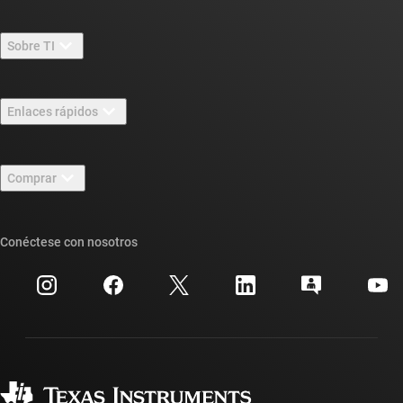
Sobre TI
Información general sobre Acerca de TI
Enlaces rápidos
Carreras laborales
Contáctenos
Sala de redacción
Comprar
Foros de soporte de diseño de TI E2E™
Nuestras historias | Detrás del chip
Suites de API de TI
Búsqueda de referencias cruzadas
Conéctese con nosotros
Eventos
Cuentas de empresa myTI
Centro de atención al cliente
Relaciones con los inversionistas
Envío, pago e impuestos
Empaque
Fabricación
Preguntas frecuentes sobre pedidos
Calidad y confiabilidad
Ciudadanía corporativa
Distribuidores autorizados
Preguntas frecuentes sobre la cuenta myTI