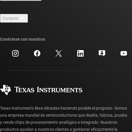
Carreras laborales
Contáctenos
Sala de redacción
Comprar
Foros de soporte de diseño de TI E2E™
Nuestras historias | Detrás del chip
Suites de API de TI
Búsqueda de referencias cruzadas
Conéctese con nosotros
Eventos
Cuentas de empresa myTI
Centro de atención al cliente
Relaciones con los inversionistas
Envío, pago e impuestos
Empaque
Fabricación
Preguntas frecuentes sobre pedidos
Calidad y confiabilidad
Ciudadanía corporativa
Distribuidores autorizados
Preguntas frecuentes sobre la cuenta myTI
Texas Instruments lleva décadas haciendo posible el progreso. Somos
una empresa mundial de semiconductores que diseña, fabrica, prueba
y vende chips de procesamiento analógico e integrado. Nuestros
productos ayudan a nuestros clientes a gestionar eficazmente la