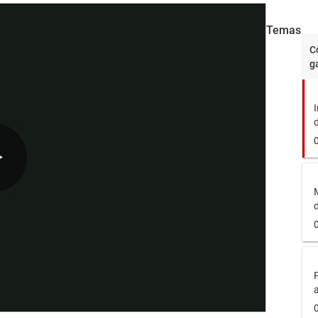
Temas
C
g
d
Play
M
Video