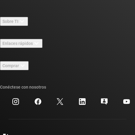
Sobre TI
Información general sobre Acerca de TI
Enlaces rápidos
Carreras laborales
Contáctenos
Sala de redacción
Comprar
Foros de soporte de diseño de TI E2E™
Nuestras historias | Detrás del chip
Suites de API de TI
Búsqueda de referencias cruzadas
Conéctese con nosotros
Eventos
Cuentas de empresa myTI
Centro de atención al cliente
Relaciones con los inversionistas
Envío, pago e impuestos
Empaque
Fabricación
Preguntas frecuentes sobre pedidos
Calidad y confiabilidad
Ciudadanía corporativa
Distribuidores autorizados