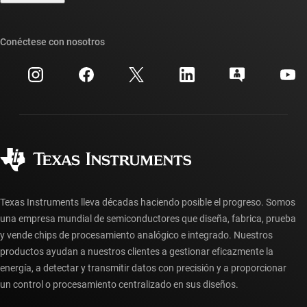
Foros de soporte de diseño de TI E2E™
Nuestras historias | Detrás del chip
Suites de API de TI
Búsqueda de referencias cruzadas
Conéctese con nosotros
Eventos
Cuentas de empresa myTI
Centro de atención al cliente
Relaciones con los inversionistas
Envío, pago e impuestos
Empaque
Fabricación
Preguntas frecuentes sobre pedidos
Calidad y confiabilidad
Ciudadanía corporativa
Distribuidores autorizados
Preguntas frecuentes sobre la cuenta myTI
Texas Instruments lleva décadas haciendo posible el progreso. Somos
una empresa mundial de semiconductores que diseña, fabrica, prueba
y vende chips de procesamiento analógico e integrado. Nuestros
productos ayudan a nuestros clientes a gestionar eficazmente la
energía, a detectar y transmitir datos con precisión y a proporcionar
un control o procesamiento centralizado en sus diseños.