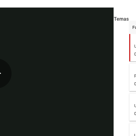
Temas
F
Play
Video
U