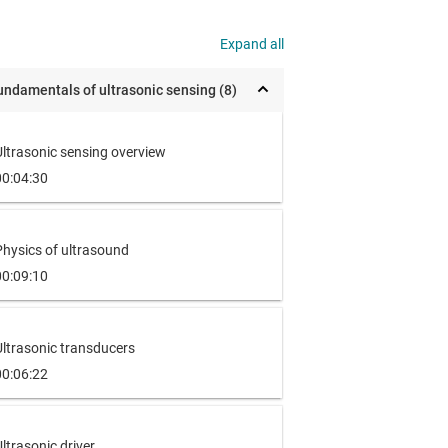
Expand all
undamentals of ultrasonic sensing (8)
Ultrasonic sensing overview
00:04:30
Physics of ultrasound
00:09:10
Ultrasonic transducers
00:06:22
ltrasonic driver