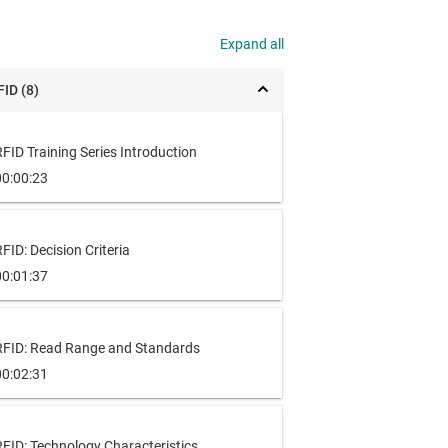
Expand all
FID (8)
FID Training Series Introduction
00:00:23
FID: Decision Criteria
00:01:37
RFID: Read Range and Standards
00:02:31
RFID: Technology Characteristics