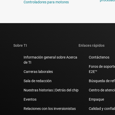
Controladores para motores
Sobre TI
Enlaces rápidos
Información general sobre Acerca
Contáctenos
de TI
Foros de soporte
Carreras laborales
E2E™
Sala de redacción
Búsqueda de ref
Nuestras historias | Detrás del chip
Centro de atenció
Eventos
Empaque
Relaciones con los inversionistas
Calidad y confia