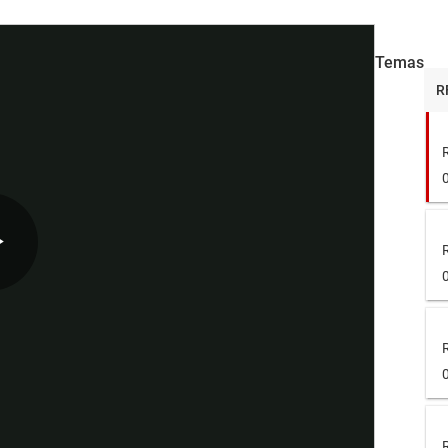
Temas
R
R
R
Play
Video