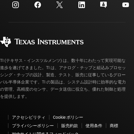
カスタマー・サポート・センター
投資家向け情報
配送、お支払い、および税金
パッケージ
製造
ご注文に関する FAQ
品質と信頼性
コーポレート・シティズンシップ
販売特約店
myTI アカウントの FAQ
TI (テキサス・インスツルメンツ) は、数十年にわたって実現可能な
進歩を遂げてきました。TI は、アナログ・チップと組込みプロセッ
シング・チップの設計、製造、テスト、販売に従事しているグロー
バル半導体企業です。TI の製品は、システム設計時に効率的な電力
の管理、高精度のセンサ、データ送信に役立ち、優れた制御と処理
を提供します。
アクセシビリティ
Cookie ポリシー
プライバシーポリシー
販売約款
使用条件
商標