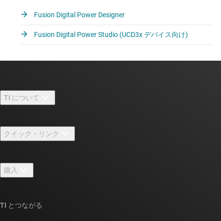
Fusion Digital Power Designer
Fusion Digital Power Studio (UCD3x デバイス向け)
TI について
TI の概要
クイック・リンク
採用情報
お問い合わせ
ニュース
購入
TI E2E™ 設計サポート・フォーラム
ストーリー | チップ開発の舞台裏
TI API スイート
クロスリファレンス検索
TI とつながる
イベント
myTI 法人アカウント