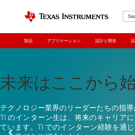
製品
アプリケーション
設計と開発
品
アナログ分野の
エネルギーを活
未来はここから
ステムを設計す
TI の Analog Design Journal で
テクノロジー業界のリーダーたちの指導
パートがその知見を共有しています。今
TI のインターン生は、将来のキャリア
計の知識を深めよう
ています。TI でのインターン経験を通
TI のエッジ AI 対応マイコンと高精