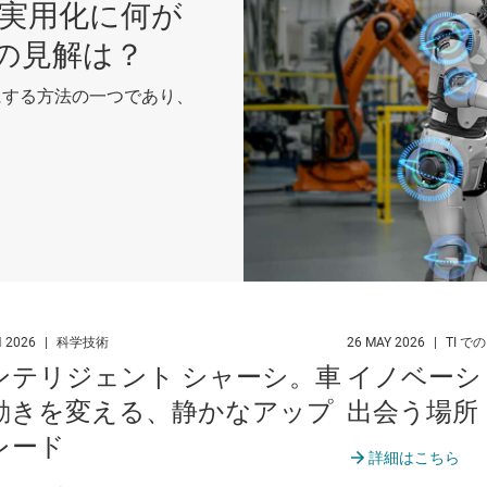
の実用化に何が
トの見解は？
にする方法の一つであり、
N 2026
|
科学技術
26 MAY 2026
|
TI で
ンテリジェント シャーシ。車
イノベーシ
動きを変える、静かなアップ
出会う場所
レード
詳細はこちら