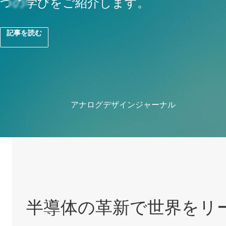
つの学びをご紹介します。
光、ストレージ、EV 充電に対応した、
詳細
システムを構築しましょう
記事を読む
詳細
半導体の革新で世界をリ