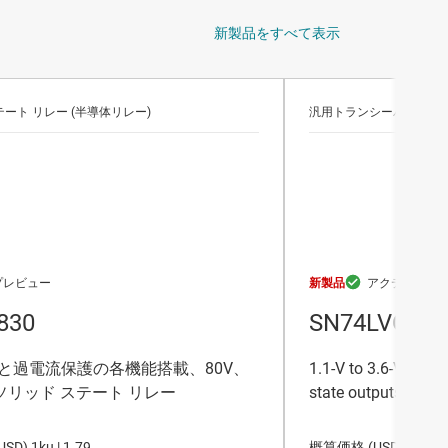
新製品をすべて表示
ート リレー (半導体リレー)
汎用トランシーバ
新製品
830
SN74LVC24
と過電流保護の各機能搭載、80V、
1.1-V to 3.6-V octal
、ソリッド ステート リレー
state outputs
USD
)
1ku |
1.79
概算価格 (
USD
)
1ku |
0