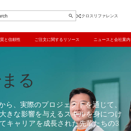
クロスリファレンス
質と信頼性
ご注文に関するリソース
ニュースと会社案内
最新情報
用できる次世代シ
始まる
る
は 20 年以上にわたり、TI のアナログ設計エキス
から、実際のプロジェクトを通じて、
すぐ最新号にアクセスしてアナログ設
に大きな影響を与えるスキルを身につけ
じてキャリアを成長された先輩たちの3
度センシング製品ラインを活用して、太陽