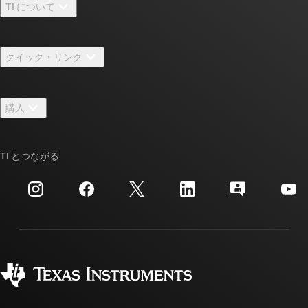
TI について
TI の概要
クイック・リンク
採用情報
お問い合わせ
ニュース
購入
TI E2E™ 設計サポート・フォーラム
ストーリー | チップ開発の舞台裏
TI API スイート
クロスリファレンス検索
TI とつながる
イベント
myTI 法人アカウント
カスタマー・サポート・センター
投資家向け情報
配送、お支払い、および税金
パッケージ
製造
ご注文に関する FAQ
品質と信頼性
コーポレート・シティズンシップ
販売特約店
myTI アカウントの FAQ