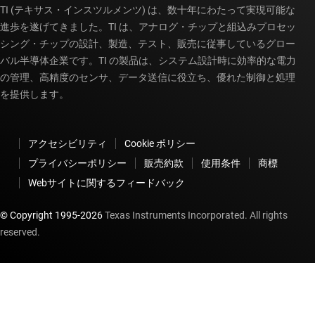
TI (テキサス・インスツルメンツ) は、数十年にわたって実現可能な
進歩を遂げてきました。TI は、アナログ・チップと組込みプロセッ
シング・チップの設計、製造、テスト、販売に従事しているグロー
バル半導体企業です。TI の製品は、システム設計時に効率的な電力
の管理、高精度のセンサ、データ送信に役立ち、優れた制御と処理
を提供します。
アクセシビリティ
Cookie ポリシー
プライバシーポリシー
販売約款
使用条件
商標
Webサイトに関するフィードバック
© Copyright 1995-
2026
Texas Instruments Incorporated. All rights
reserved.