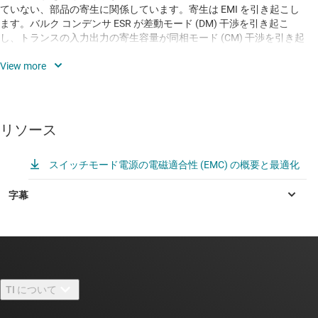
ていない、部品の寄生に関係しています。寄生は EMI を引き起こし
ます。バルク コンデンサ ESR が差動モード (DM) 干渉を引き起こ
し、トランスの入力出力の寄生容量が同相モード (CM) 干渉を引き起
こします。EMI のフィルタ素子にも寄生容量と寄生インダクタンス
が存在し、これらの寄生成分は有効な周波数範囲に制限を加えるほ
か、EMI の悪化を招く可能性さえあります。
このトピックでは、さらに、発生源で低 EMI を実現する設計方法を
示します。さまざまなトランスの内部構造を分析し、それらの構造
リソース
が CM 干渉に及ぼす相対的な影響を調べます。トランスによって構
造が異なるため、トランスの層構造と配置を注意深く構成すること
スイッチモード電源の電磁適合性 (EMC) の概要と最適化
で、CM を低減できます。打ち消し用巻線を追加し、効果的なシール
ド配置を使用すると、CM をほぼゼロにすることもできます。CM の
性能の測定と評価、DM と CM の分離などの実践的な手法を紹介し、
電源の EMI に関連する問題をデバッグして根本原因を見つける方法
を示します。実践的な例を示し、その手法、ソリューション、利点
を強調します。
最後に、ポイントを押さえた例として、小型で高密度の 65W USB PD
アダプタを紹介します。少数の基本的な変更によって、効率を大き
TI について
く損なうことなく、基本スイッチング周波数が 50dB 向上することを
示します。