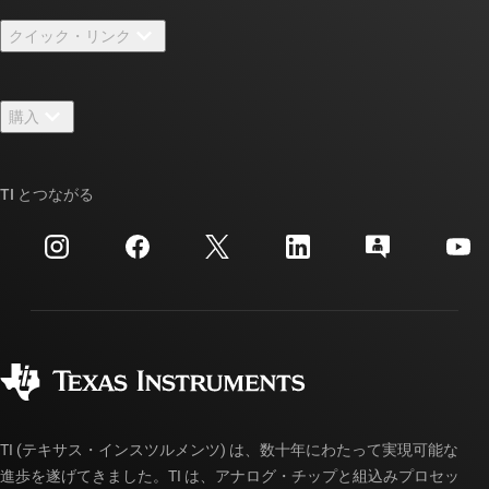
TI の概要
クイック・リンク
採用情報
お問い合わせ
ニュース
購入
TI E2E™ 設計サポート・フォーラム
ストーリー | チップ開発の舞台裏
TI API スイート
クロスリファレンス検索
TI とつながる
イベント
myTI 法人アカウント
カスタマー・サポート・センター
投資家向け情報
配送、お支払い、および税金
パッケージ
製造
ご注文に関する FAQ
品質と信頼性
コーポレート・シティズンシップ
販売特約店
myTI アカウントの FAQ
TI (テキサス・インスツルメンツ) は、数十年にわたって実現可能な
進歩を遂げてきました。TI は、アナログ・チップと組込みプロセッ