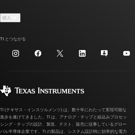
採用情報
お問い合わせ
ニュース
購入
TI E2E™ 設計サポート・フォーラム
ストーリー | チップ開発の舞台裏
TI API スイート
クロスリファレンス検索
TI とつながる
イベント
myTI 法人アカウント
カスタマー・サポート・センター
投資家向け情報
配送、お支払い、および税金
パッケージ
製造
ご注文に関する FAQ
品質と信頼性
コーポレート・シティズンシップ
販売特約店
myTI アカウントの FAQ
TI (テキサス・インスツルメンツ) は、数十年にわたって実現可能な
進歩を遂げてきました。TI は、アナログ・チップと組込みプロセッ
シング・チップの設計、製造、テスト、販売に従事しているグロー
バル半導体企業です。TI の製品は、システム設計時に効率的な電力