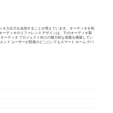
ィオ入出力を追加することが増えています。オーディオを初
ーディオのリファレンス デザインは、TI のオーディオ製
 オーディオ プロジェクト向けの魅力的な基盤を構築してい
エンド ユーザーが部屋のどこにいてもスマート ホーム デバ