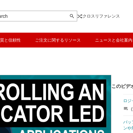
クロスリファレンス
質と信頼性
ご注文に関するリソース
ニュースと会社案内
このビデ
ロジ
(
バッ
ンや