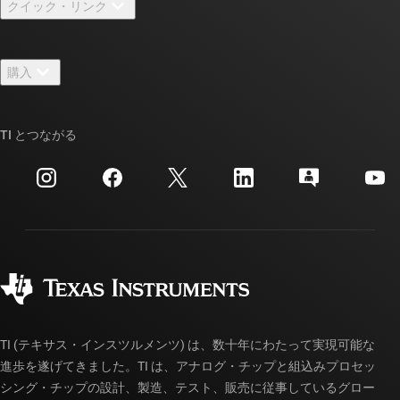
クイック・リンク
採用情報
お問い合わせ
ニュース
購入
TI E2E™ 設計サポート・フォーラム
ストーリー | チップ開発の舞台裏
TI API スイート
クロスリファレンス検索
TI とつながる
イベント
myTI 法人アカウント
カスタマー・サポート・センター
投資家向け情報
配送、お支払い、および税金
パッケージ
製造
ご注文に関する FAQ
品質と信頼性
コーポレート・シティズンシップ
販売特約店
myTI アカウントの FAQ
TI (テキサス・インスツルメンツ) は、数十年にわたって実現可能な
進歩を遂げてきました。TI は、アナログ・チップと組込みプロセッ
シング・チップの設計、製造、テスト、販売に従事しているグロー