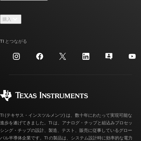
採用情報
お問い合わせ
ニュース
購入
TI E2E™ 設計サポート・フォーラム
ストーリー | チップ開発の舞台裏
TI API スイート
クロスリファレンス検索
TI とつながる
イベント
myTI 法人アカウント
カスタマー・サポート・センター
投資家向け情報
配送、お支払い、および税金
パッケージ
製造
ご注文に関する FAQ
品質と信頼性
コーポレート・シティズンシップ
販売特約店
myTI アカウントの FAQ
TI (テキサス・インスツルメンツ) は、数十年にわたって実現可能な
進歩を遂げてきました。TI は、アナログ・チップと組込みプロセッ
シング・チップの設計、製造、テスト、販売に従事しているグロー
バル半導体企業です。TI の製品は、システム設計時に効率的な電力