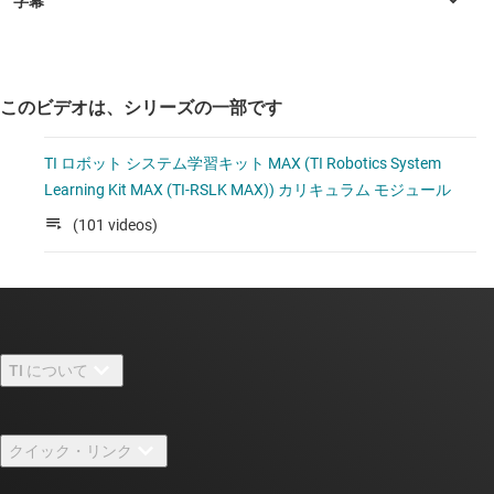
このビデオは、シリーズの一部です
TI ロボット システム学習キット MAX (TI Robotics System
Learning Kit MAX (TI-RSLK MAX)) カリキュラム モジュール
(101 videos)
TI について
TI の概要
クイック・リンク
採用情報