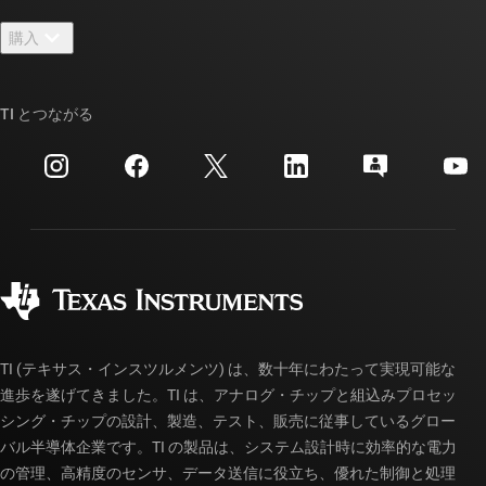
お問い合わせ
ニュース
購入
TI E2E™ 設計サポート・フォーラム
ストーリー | チップ開発の舞台裏
TI API スイート
クロスリファレンス検索
TI とつながる
イベント
myTI 法人アカウント
カスタマー・サポート・センター
投資家向け情報
配送、お支払い、および税金
パッケージ
製造
ご注文に関する FAQ
品質と信頼性
コーポレート・シティズンシップ
販売特約店
myTI アカウントの FAQ
TI (テキサス・インスツルメンツ) は、数十年にわたって実現可能な
進歩を遂げてきました。TI は、アナログ・チップと組込みプロセッ
シング・チップの設計、製造、テスト、販売に従事しているグロー
バル半導体企業です。TI の製品は、システム設計時に効率的な電力
の管理、高精度のセンサ、データ送信に役立ち、優れた制御と処理