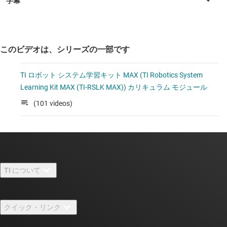
このビデオは、シリーズの一部です
TI ロボット システム学習キット MAX (TI Robotics System
Learning Kit MAX (TI-RSLK MAX)) カリキュラム モジュール
(101 videos)
TI について
TI の概要
クイック・リンク
採用情報