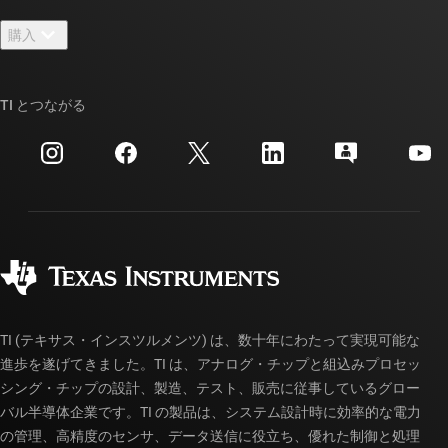
お問い合わせ
ニュース
購入
TI E2E™ 設計サポート・フォーラム
ストーリー | チップ開発の舞台裏
TI API スイート
クロスリファレンス検索
TI とつながる
イベント
myTI 法人アカウント
カスタマー・サポート・センター
投資家向け情報
配送、お支払い、および税金
パッケージ
製造
ご注文に関する FAQ
品質と信頼性
コーポレート・シティズンシップ
販売特約店
myTI アカウントの FAQ
TI (テキサス・インスツルメンツ) は、数十年にわたって実現可能な
進歩を遂げてきました。TI は、アナログ・チップと組込みプロセッ
シング・チップの設計、製造、テスト、販売に従事しているグロー
バル半導体企業です。TI の製品は、システム設計時に効率的な電力
の管理、高精度のセンサ、データ送信に役立ち、優れた制御と処理