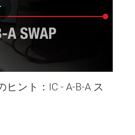
Play
Video
ト：IC - A-B-A ス