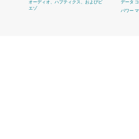
オーディオ、ハプティクス、およびピ
データ 
エゾ
パワー 
TI について
クイック・リンク
TI の概要
お問い合わせ
採用情報
TI E2E™ 設
ム
ニュース
クロスリファレ
ストーリー | チップ開発の舞台裏
カスタマー・サ
イベント
パッケージ
投資家向け情報