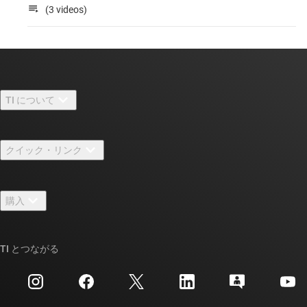
(3 videos)
TI について
TI の概要
クイック・リンク
採用情報
お問い合わせ
ニュース
購入
TI E2E™ 設計サポート・フォーラム
ストーリー | チップ開発の舞台裏
TI API スイート
クロスリファレンス検索
TI とつながる
イベント
myTI 法人アカウント
カスタマー・サポート・センター
投資家向け情報
配送、お支払い、および税金
パッケージ