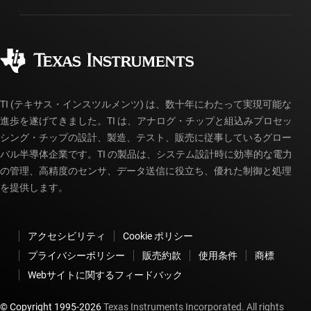
製造
ご注文に関する FAQ
品質と信頼性
コーポレート・シティズンシップ
販売特約店
myTI アカウントの FAQ
TI (テキサス・インスツルメンツ) は、数十年にわたって実現可能な
進歩を遂げてきました。TI は、アナログ・チップと組込みプロセッ
シング・チップの設計、製造、テスト、販売に従事しているグロー
バル半導体企業です。TI の製品は、システム設計時に効率的な電力
の管理、高精度のセンサ、データ送信に役立ち、優れた制御と処理
を提供します。
アクセシビリティ
Cookie ポリシー
プライバシーポリシー
販売約款
使用条件
商標
Webサイトに関するフィードバック
© Copyright 1995-
2026
Texas Instruments Incorporated. All rights