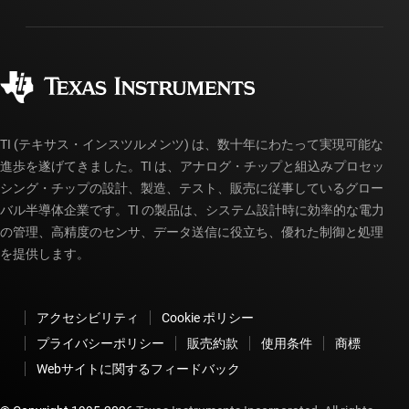
パッケージ
製造
ご注文に関する FAQ
品質と信頼性
コーポレート・シティズンシップ
販売特約店
myTI アカウントの FAQ
TI (テキサス・インスツルメンツ) は、数十年にわたって実現可能な
進歩を遂げてきました。TI は、アナログ・チップと組込みプロセッ
シング・チップの設計、製造、テスト、販売に従事しているグロー
バル半導体企業です。TI の製品は、システム設計時に効率的な電力
の管理、高精度のセンサ、データ送信に役立ち、優れた制御と処理
を提供します。
アクセシビリティ
Cookie ポリシー
プライバシーポリシー
販売約款
使用条件
商標
Webサイトに関するフィードバック