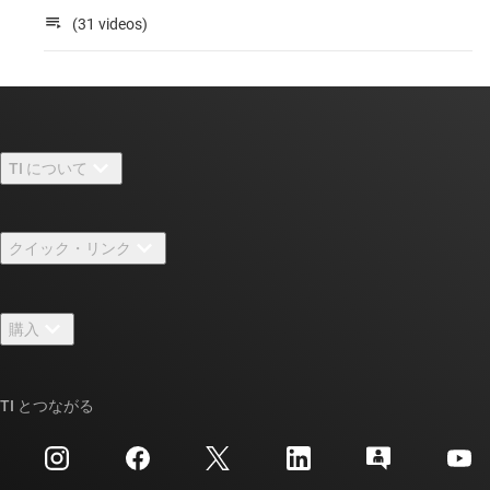
(31 videos)
TI について
TI の概要
クイック・リンク
採用情報
お問い合わせ
ニュース
購入
TI E2E™ 設計サポート・フォーラム
ストーリー | チップ開発の舞台裏
TI API スイート
クロスリファレンス検索
TI とつながる
イベント
myTI 法人アカウント
カスタマー・サポート・センター
投資家向け情報
配送、お支払い、および税金