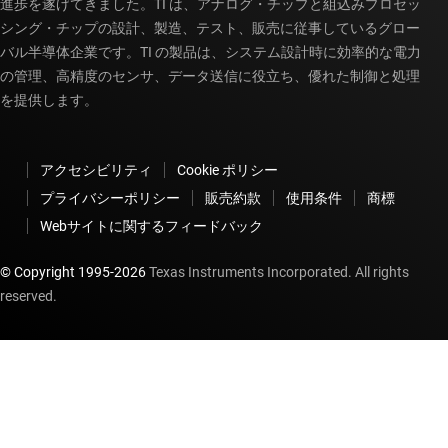
進歩を遂げてきました。TI は、アナログ・チップと組込みプロセッ
シング・チップの設計、製造、テスト、販売に従事しているグロー
バル半導体企業です。TI の製品は、システム設計時に効率的な電力
の管理、高精度のセンサ、データ送信に役立ち、優れた制御と処理
を提供します。
アクセシビリティ
Cookie ポリシー
プライバシーポリシー
販売約款
使用条件
商標
Webサイトに関するフィードバック
© Copyright 1995-
2026
Texas Instruments Incorporated. All rights
reserved.