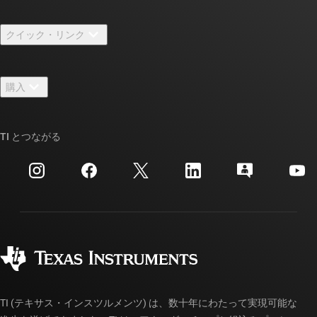
TI の概要
クイック・リンク
採用情報
お問い合わせ
ニュース
購入
TI E2E™ 設計サポート・フォーラム
ストーリー | チップ開発の舞台裏
TI API スイート
クロスリファレンス検索
TI とつながる
イベント
myTI 法人アカウント
カスタマー・サポート・センター
投資家向け情報
配送、お支払い、および税金
パッケージ
製造
ご注文に関する FAQ
品質と信頼性
コーポレート・シティズンシップ
販売特約店
myTI アカウントの FAQ
TI (テキサス・インスツルメンツ) は、数十年にわたって実現可能な