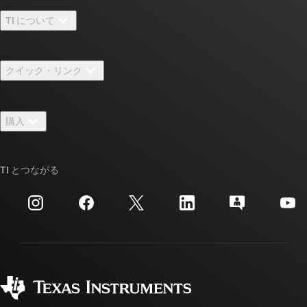
TI について
TI の概要
クイック・リンク
採用情報
お問い合わせ
ニュース
購入
TI E2E™ 設計サポート・フォーラム
ストーリー | チップ開発の舞台裏
TI API スイート
クロスリファレンス検索
TI とつながる
イベント
myTI 法人アカウント
カスタマー・サポート・センター
投資家向け情報
配送、お支払い、および税金
パッケージ
製造
ご注文に関する FAQ
品質と信頼性
コーポレート・シティズンシップ
販売特約店
myTI アカウントの FAQ