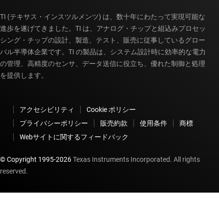
TI (テキサス・インスツルメンツ) は、数十年にわたって実現可能な
進歩を遂げてきました。TI は、アナログ・チップと組込みプロセッ
シング・チップの設計、製造、テスト、販売に従事しているグロー
バル半導体企業です。TI の製品は、システム設計時に効率的な電力
の管理、高精度のセンサ、データ送信に役立ち、優れた制御と処理
を提供します。
アクセシビリティ
Cookie ポリシー
プライバシーポリシー
販売約款
使用条件
商標
Webサイトに関するフィードバック
© Copyright 1995-
2026
Texas Instruments Incorporated. All rights
reserved.