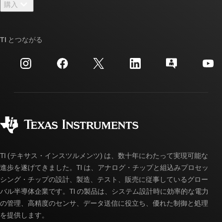
購入
TI E2E™ 設計サポート・フォーラム
ストーリー | チップ開発の舞台裏
TI API スイート
クロスリファレンス検索
TI とつながる
イベント
myTI 法人アカウント
カスタマー・サポート・センター
投資家向け情報
配送、お支払い、および税金
パッケージ
製造
ご注文に関する FAQ
品質と信頼性
コーポレート・シティズンシップ
販売特約店
myTI アカウントの FAQ
TI (テキサス・インスツルメンツ) は、数十年にわたって実現可能な
進歩を遂げてきました。TI は、アナログ・チップと組込みプロセッ
シング・チップの設計、製造、テスト、販売に従事しているグロー
バル半導体企業です。TI の製品は、システム設計時に効率的な電力
の管理、高精度のセンサ、データ送信に役立ち、優れた制御と処理
を提供します。