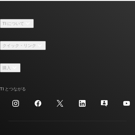
TI について
TI の概要
クイック・リンク
採用情報
お問い合わせ
ニュース
購入
TI E2E™ 設計サポート・フォーラム
ストーリー | チップ開発の舞台裏
TI API スイート
クロスリファレンス検索
TI とつながる
イベント
myTI 法人アカウント
カスタマー・サポート・センター
投資家向け情報
配送、お支払い、および税金
パッケージ
製造
ご注文に関する FAQ
品質と信頼性
コーポレート・シティズンシップ