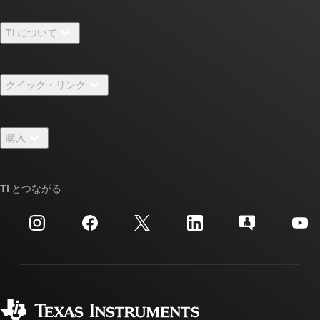
TI について
TI の概要
クイック・リンク
採用情報
お問い合わせ
ニュース
購入
TI E2E™ 設計サポート・フォーラム
ストーリー | チップ開発の舞台裏
TI API スイート
クロスリファレンス検索
TI とつながる
イベント
myTI 法人アカウント
カスタマー・サポート・センター
投資家向け情報
配送、お支払い、および税金
パッケージ
製造
ご注文に関する FAQ
品質と信頼性
コーポレート・シティズンシップ
販売特約店
myTI アカウントの FAQ