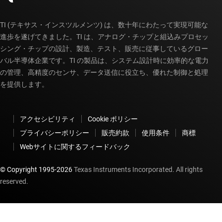
TI (テキサス・インスツルメンツ) は、数十年にわたって実現可能な
進歩を遂げてきました。TI は、アナログ・チップと組込みプロセッ
シング・チップの設計、製造、テスト、販売に従事しているグロー
バル半導体企業です。TI の製品は、システム設計時に効率的な電力
の管理、高精度のセンサ、データ送信に役立ち、優れた制御と処理
を提供します。
アクセシビリティ
Cookie ポリシー
プライバシーポリシー
販売約款
使用条件
商標
Webサイトに関するフィードバック
© Copyright 1995-
2026
Texas Instruments Incorporated. All rights
reserved.