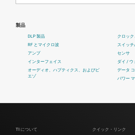
製品
DLP 製品
クロック
RF とマイクロ波
スイッチ
アンプ
センサ
インターフェイス
ダイ / 
オーディオ、ハプティクス、およびピ
データ 
エゾ
パワー 
TI について
クイック・リンク