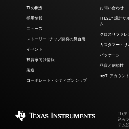
TI の概要
お問い合わせ
採用情報
TI E2E™ 設
ム
ニュース
クロスリファレ
ストーリー | チップ開発の舞台裏
カスタマー・サ
イベント
パッケージ
投資家向け情報
品質と信頼性
製造
myTI アカウント
コーポレート・シティズンシップ
TI 
込み
テム