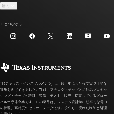
ニュース
購入
TI E2E™ 設計サポート・フォーラム
ストーリー | チップ開発の舞台裏
TI API スイート
クロスリファレンス検索
TI とつながる
イベント
myTI 法人アカウント
カスタマー・サポート・センター
投資家向け情報
配送、お支払い、および税金
パッケージ
製造
ご注文に関する FAQ
品質と信頼性
コーポレート・シティズンシップ
販売特約店
myTI アカウントの FAQ
TI (テキサス・インスツルメンツ) は、数十年にわたって実現可能な
進歩を遂げてきました。TI は、アナログ・チップと組込みプロセッ
シング・チップの設計、製造、テスト、販売に従事しているグロー
バル半導体企業です。TI の製品は、システム設計時に効率的な電力
の管理、高精度のセンサ、データ送信に役立ち、優れた制御と処理