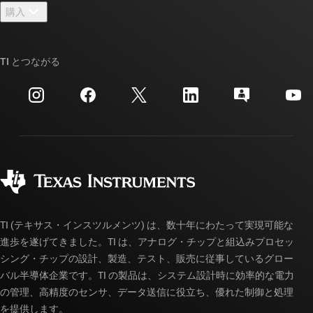
ニュース
購入
TI E2E™ 設計サポート・フォーラム
ストーリー | チップ開発の舞台裏
TI API スイート
クロスリファレンス検索
TI とつながる
イベント
myTI 法人アカウント
カスタマー・サポート・センター
投資家向け情報
配送、お支払い、および税金
パッケージ
製造
ご注文に関する FAQ
品質と信頼性
コーポレート・シティズンシップ
販売特約店
myTI アカウントの FAQ
TI (テキサス・インスツルメンツ) は、数十年にわたって実現可能な
進歩を遂げてきました。TI は、アナログ・チップと組込みプロセッ
シング・チップの設計、製造、テスト、販売に従事しているグロー
バル半導体企業です。TI の製品は、システム設計時に効率的な電力
の管理、高精度のセンサ、データ送信に役立ち、優れた制御と処理
を提供します。