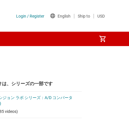
オは、シリーズの一部です
シジョン ラボ シリーズ：A/D コンバータ
)
85 videos)