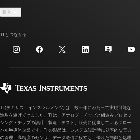
お問い合わせ
ニュース
購入
TI E2E™ 設計サポート・フォーラム
ストーリー | チップ開発の舞台裏
TI API スイート
クロスリファレンス検索
TI とつながる
イベント
myTI 法人アカウント
カスタマー・サポート・センター
投資家向け情報
配送、お支払い、および税金
パッケージ
製造
ご注文に関する FAQ
品質と信頼性
コーポレート・シティズンシップ
販売特約店
myTI アカウントの FAQ
TI (テキサス・インスツルメンツ) は、数十年にわたって実現可能な
進歩を遂げてきました。TI は、アナログ・チップと組込みプロセッ
シング・チップの設計、製造、テスト、販売に従事しているグロー
バル半導体企業です。TI の製品は、システム設計時に効率的な電力
の管理、高精度のセンサ、データ送信に役立ち、優れた制御と処理