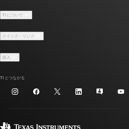
TI について
TI の概要
クイック・リンク
採用情報
お問い合わせ
ニュース
購入
TI E2E™ 設計サポート・フォーラム
ストーリー | チップ開発の舞台裏
TI API スイート
クロスリファレンス検索
TI とつながる
イベント
myTI 法人アカウント
カスタマー・サポート・センター
投資家向け情報
配送、お支払い、および税金
パッケージ
製造
ご注文に関する FAQ
品質と信頼性
コーポレート・シティズンシップ
販売特約店
myTI アカウントの FAQ