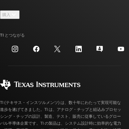
お問い合わせ
ニュース
購入
TI E2E™ 設計サポート・フォーラム
ストーリー | チップ開発の舞台裏
TI API スイート
クロスリファレンス検索
TI とつながる
イベント
myTI 法人アカウント
カスタマー・サポート・センター
投資家向け情報
配送、お支払い、および税金
パッケージ
製造
ご注文に関する FAQ
品質と信頼性
コーポレート・シティズンシップ
販売特約店
myTI アカウントの FAQ
TI (テキサス・インスツルメンツ) は、数十年にわたって実現可能な
進歩を遂げてきました。TI は、アナログ・チップと組込みプロセッ
シング・チップの設計、製造、テスト、販売に従事しているグロー
バル半導体企業です。TI の製品は、システム設計時に効率的な電力