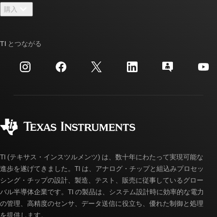
ニュース
購入
TI E2E™ 設計サポート・フォーラム
ストーリー | チップ開発の舞台裏
TI API スイート
クロスリファレンス検索
TI とつながる
イベント
myTI 法人アカウント
カスタマー・サポート・センター
投資家向け情報
配送、お支払い、および税金
パッケージ
製造
ご注文に関する FAQ
品質と信頼性
コーポレート・シティズンシップ
販売特約店
myTI アカウントの FAQ
TI (テキサス・インスツルメンツ) は、数十年にわたって実現可能な
進歩を遂げてきました。TI は、アナログ・チップと組込みプロセッ
シング・チップの設計、製造、テスト、販売に従事しているグロー
バル半導体企業です。TI の製品は、システム設計時に効率的な電力
の管理、高精度のセンサ、データ送信に役立ち、優れた制御と処理
を提供します。