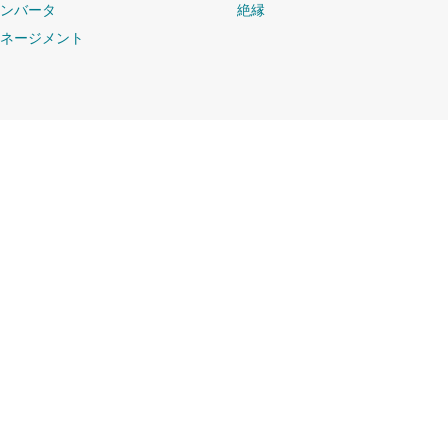
コンバータ
絶縁
マネージメント
購入
TI とつなが
TI API スイート
計サポート・フォーラ
myTI 法人アカウント
配送、お支払い、および税金
ンス検索
ご注文に関する FAQ
ポート・センター
販売特約店