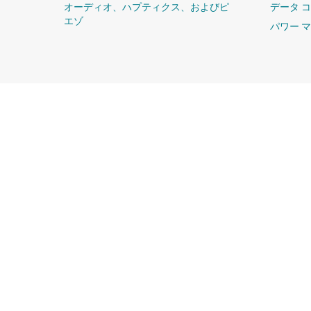
オーディオ、ハプティクス、およびピ
データ 
エゾ
パワー 
TI について
クイック・リンク
TI の概要
お問い合わせ
採用情報
TI E2E™ 設
ム
ニュース
クロスリファレ
ストーリー | チップ開発の舞台裏
カスタマー・サ
イベント
パッケージ
投資家向け情報