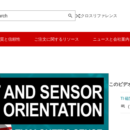
クロスリファレンス
質と信頼性
ご注文に関するリソース
ニュースと会社案内
このビデ
TI 
(