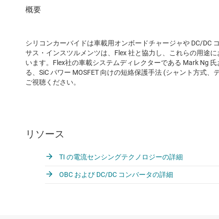
シリコンカーバイドは車載用オンボードチャージャや DC/DC
サス・インスツルメンツは、Flex 社と協力し、これらの用
います。Flex社の車載システムディレクターである Mark Ng 氏
る、SiC パワー MOSFET 向けの短絡保護手法 (シャント
ご視聴ください。
リソース
TI の電流センシングテクノロジーの詳細
OBC および DC/DC コンバータの詳細