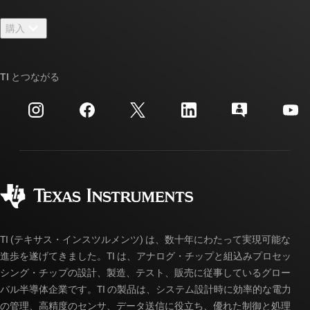
お問い合わせ
ニュース
購入
TI E2E™ 設計サポート・フォーラム
ストーリー | チップ開発の舞台裏
TI API スイート
クロスリファレンス検索
TI とつながる
イベント
myTI 法人アカウント
カスタマー・サポート・センター
投資家向け情報
配送、お支払い、および税金
パッケージ
製造
ご注文に関する FAQ
品質と信頼性
コーポレート・シティズンシップ
販売特約店
myTI アカウントの FAQ
TI (テキサス・インスツルメンツ) は、数十年にわたって実現可能な
進歩を遂げてきました。TI は、アナログ・チップと組込みプロセッ
シング・チップの設計、製造、テスト、販売に従事しているグロー
バル半導体企業です。TI の製品は、システム設計時に効率的な電力
の管理、高精度のセンサ、データ送信に役立ち、優れた制御と処理